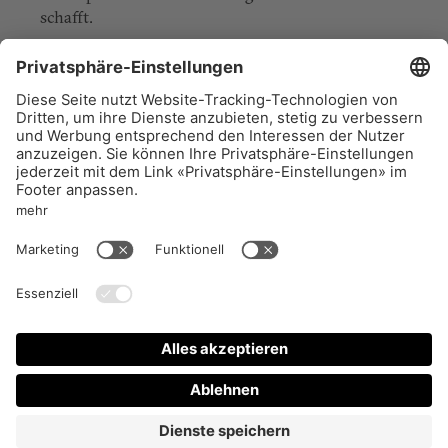
schafft.
True Stories
Die besten Reportagen der Welt 2019
232 Seiten, Paperback mit Farbschnitt
ISBN 978-3-033-07711-9
Reportagen
Taschenbuch
Puntas Reportagen
15
CHF
AUSVERKAUFT
Impressum
Aboservice
AGB
FAQ
Datenschutz
Vertrieb
Support
VERTRAG WIDERRUFEN