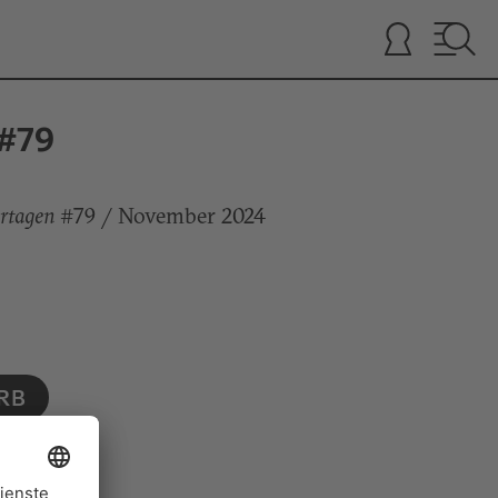
#79
rtagen
#79 / November 2024
RB