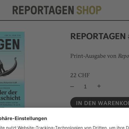
REPORTAGEN 
Print-Ausgabe von
Repo
22
CHF
–
+
IN DEN WARENKO