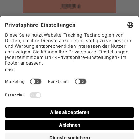
REPORTAGEN #73
Print-Ausgabe von
Reportagen
#73 / November
2023
22
CHF
–
+
IN DEN WARENKORB
Impressum
Aboservice
AGB
FAQ
Datenschutz
Vertrieb
Support
VERTRAG WIDERRUFEN