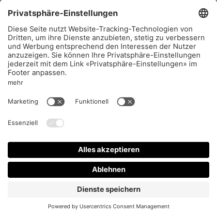
REPORTAGEN #31 – Print
20
CHF
AUSVERKAUFT
Impressum
Aboservice
AGB
FAQ
Datenschutz
Vertrieb
Support
VERTRAG WIDERRUFEN
Privatsphäre-Einstellungen