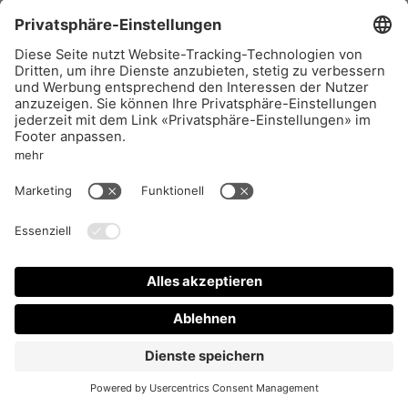
REPORTAGEN #12 – Print
20
CHF
–
+
IN DEN WARENKORB
Impressum
Aboservice
AGB
FAQ
Datenschutz
Vertrieb
Support
VERTRAG WIDERRUFEN
Privatsphäre-Einstellungen