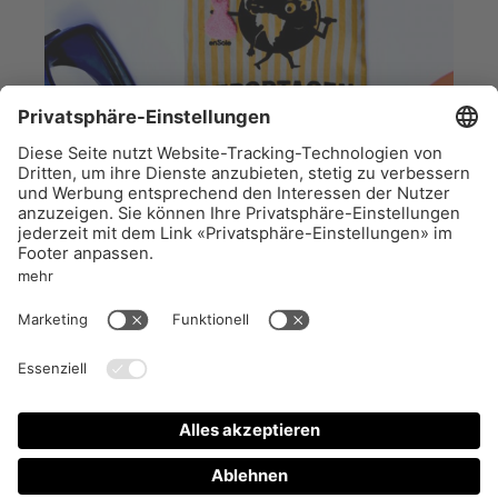
Kleines Sommer-Abo
50
CHF
AUSVERKAUFT
Impressum
Aboservice
AGB
FAQ
Datenschutz
Vertrieb
Support